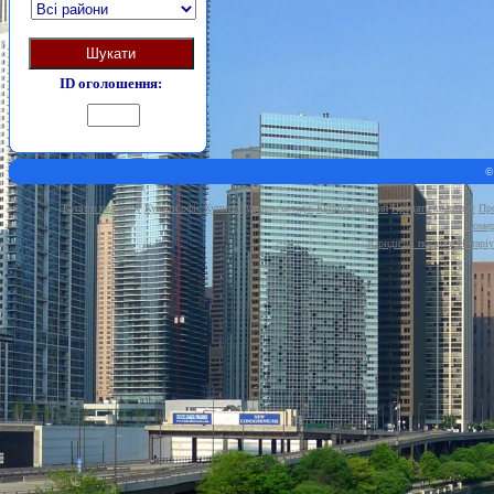
Шукати
ID оголошення:
©
Купити квартиру
Купити офіс
Купити будинок/котедж
Купити магазин
Продати квартиру
Про
Комер
Юридичні послуги
Нотаріу