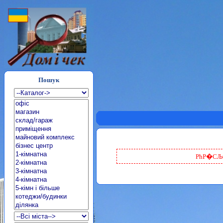
Пошук
РћР�СЉС